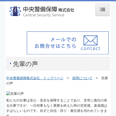
ホーム
中央警備保障について
会社概要
代表者挨拶
先輩の声
アクセスマップ
有資格者数
中央警備保障株式会社 トップページ
>
採用について
> 先輩
の声
事業内容
私たちの仕事は安心・安全を保障することであり、非常に責任の有
施設警備
る仕事ですが、一日何事もなく業務を終えた時の充実感、達成感は
すばらしいものです。自ずと自信・誇り・責任感を培われていきま
雑踏警備
す。