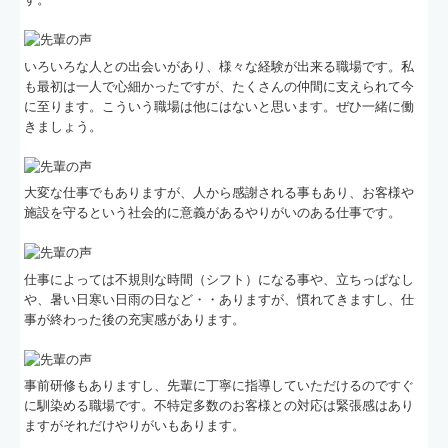
交通誘導警備
いろいろな人との出会いがあり、様々な経験が出来る職場です。私
イベント警備
も最初は一人で心細かったですが、たくさんの仲間に支えられて今
に至ります。こういう職場は他にはないと思います。ぜひ一緒に働
人材派遣
きましょう。
よくある質問
大変な仕事でもありますが、人から感謝される事もあり、お客様や
採用について
施設を守るという社会的に意義があるやりがいのある仕事です。
警備応募
仕事によっては不規則な時間（シフト）になる事や、立ちっぱなし
派遣応募
や、暑い日寒い日雨の日など・・ありますが、慣れてきますし、仕
事が終わった後の充実感があります。
先輩の声
お問合せ
事前研修もありますし、先輩に丁寧に指導していただけるのですぐ
に馴染める職場です。不特定多数のお客様との対応は緊張感はあり
プライバシーポリシー
ますがそれだけやりがいもあります。