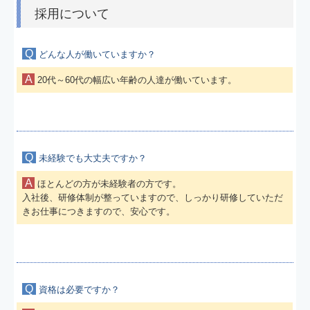
採用について
交通誘導警備
イベント警備
Q
どんな人が働いていますか？
人材派遣
A
20代～60代の幅広い年齢の人達が働いています。
よくある質問
採用について
Q
未経験でも大丈夫ですか？
警備応募
A
ほとんどの方が未経験者の方です。
入社後、研修体制が整っていますので、しっかり研修していただ
派遣応募
きお仕事につきますので、安心です。
先輩の声
お問合せ
Q
プライバシーポリシー
資格は必要ですか？