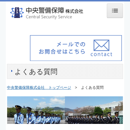
ホーム
中央警備保障について
会社概要
代表者挨拶
よくある質問
アクセスマップ
有資格者数
中央警備保障株式会社 トップページ
> よくある質問
事業内容
施設警備
雑踏警備